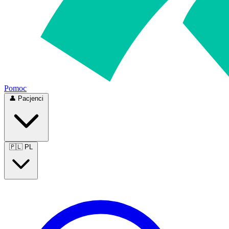
Pomoc
👤
Pacjenci
🇵🇱
PL