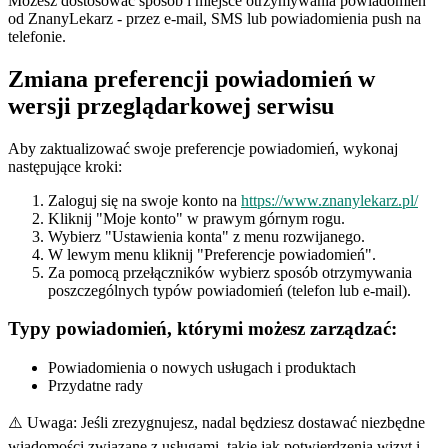
Możesz dostosować sposób i miejsce otrzymywania powiadomień
od ZnanyLekarz - przez e-mail, SMS lub powiadomienia push na
telefonie.
Zmiana preferencji powiadomień w
wersji przeglądarkowej serwisu
Aby zaktualizować swoje preferencje powiadomień, wykonaj
następujące kroki:
Zaloguj się na swoje konto na
https://www.znanylekarz.pl/
Kliknij "Moje konto" w prawym górnym rogu.
Wybierz "Ustawienia konta" z menu rozwijanego.
W lewym menu kliknij "Preferencje powiadomień".
Za pomocą przełączników wybierz sposób otrzymywania
poszczególnych typów powiadomień (telefon lub e-mail).
Typy powiadomień, którymi możesz zarządzać:
Powiadomienia o nowych usługach i produktach
Przydatne rady
⚠️ Uwaga: Jeśli zrezygnujesz, nadal będziesz dostawać niezbędne
wiadomości związane z usługami, takie jak potwierdzenia wizyt i