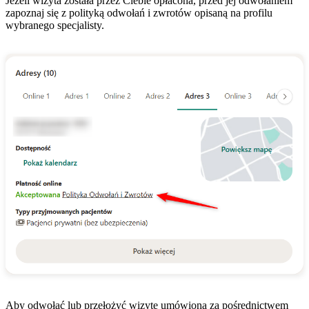
Jeżeli wizyta została przez Ciebie opłacona, przed jej odwołaniem
zapoznaj się z polityką odwołań i zwrotów opisaną na profilu
wybranego specjalisty.
Aby odwołać lub przełożyć wizytę umówioną za pośrednictwem