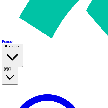
Pomoc
👤
Pacjenci
🇵🇱
PL