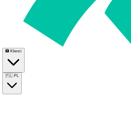
🏥
Klienci
🇵🇱
PL