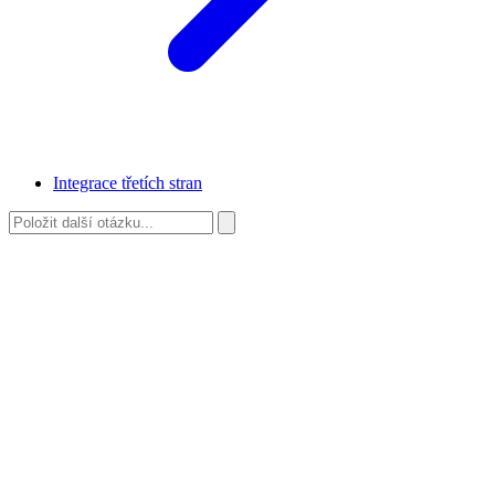
Integrace třetích stran
Co bychom mohli zlepšit?
Vaše zpětná vazba nám pomůže vylepšit odpovědi. Řekněte nám, co
bylo špatně nebo co chybělo.
Napište, co nebylo užitečné nebo co jste hledali...