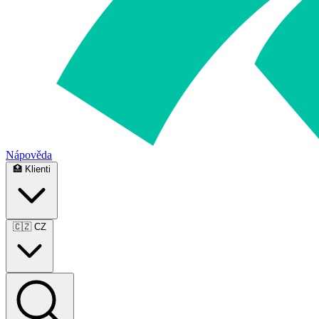
Nápověda
🏥
Klienti
🇨🇿
CZ