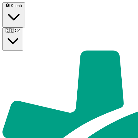
🏥
Klienti
🇨🇿
CZ