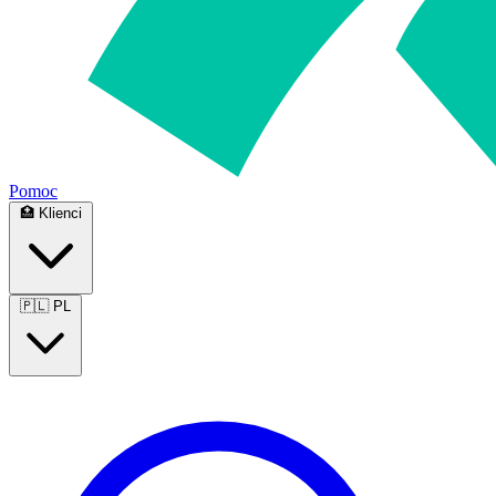
Pomoc
🏥
Klienci
🇵🇱
PL